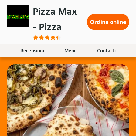
Passa
Pizza Max
al
contenuto
Ordina online
- Pizza
principale
Recensioni
Menu
Contatti